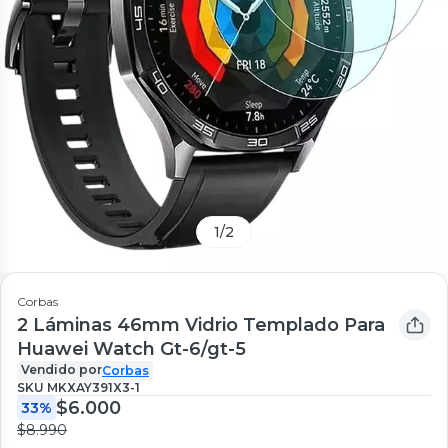
1
/
2
Corbas
2 Láminas 46mm Vidrio Templado Para
Huawei Watch Gt-6/gt-5
Vendido por
Corbas
SKU
MKXAY391X3-1
$6.000
33%
$8.990