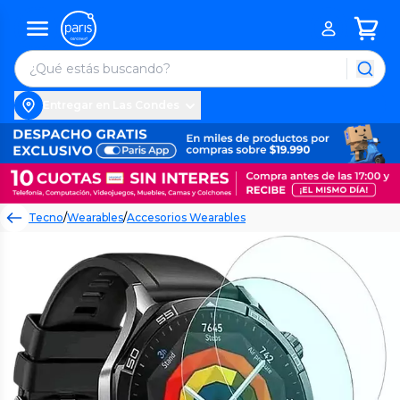
Entregar en Las Condes
Tecno
/
Wearables
/
Accesorios Wearables