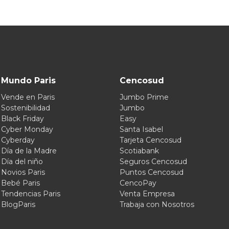
Mundo Paris
Cencosud
Vende en Paris
Jumbo Prime
Sostenibilidad
Jumbo
Black Friday
Easy
Cyber Monday
Santa Isabel
Cyberday
Tarjeta Cencosud
Día de la Madre
Scotiabank
Día del niño
Seguros Cencosud
Novios Paris
Puntos Cencosud
Bebé Paris
CencoPay
Tendencias Paris
Venta Empresa
BlogParis
Trabaja con Nosotros