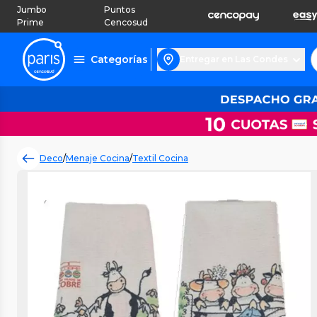
Jumbo
Puntos
Prime
Cencosud
Categorías
Entregar en Las Condes
Deco
/
Menaje Cocina
/
Textil Cocina