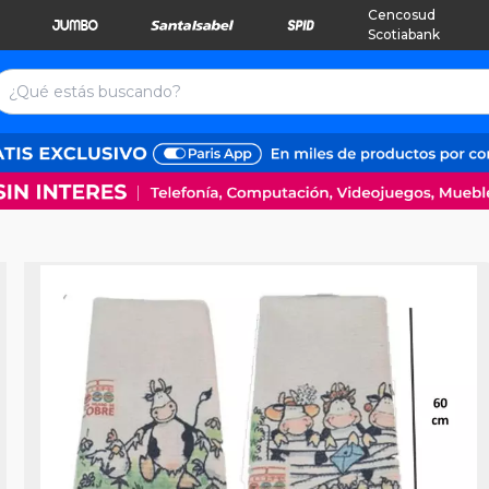
Cencosud
Scotiabank