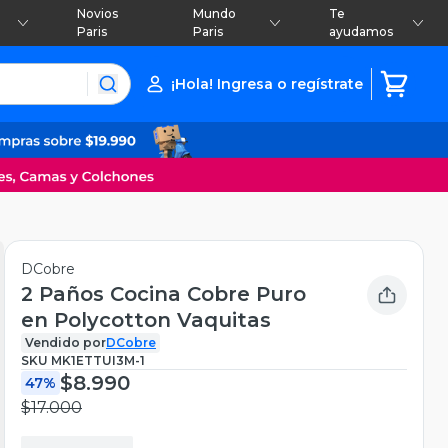
Novios
Mundo
Te
Paris
Paris
ayudamos
¡Hola! Ingresa o regístrate
DCobre
2 Paños Cocina Cobre Puro
en Polycotton Vaquitas
Vendido por
DCobre
SKU
MK1ETTUI3M-1
$8.990
47%
$17.000