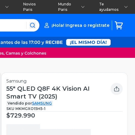
Novios
Mundo
Te
Paris
Paris
ayudamos
¡Hola! Ingresa o regístrate
Samsung
55" QLED Q8F 4K Vision AI
Smart TV (2025)
Vendido por
SAMSUNG
SKU
MKMGXO15H5-1
$729.990