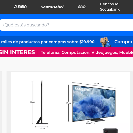
Cencosud
Scotiabank