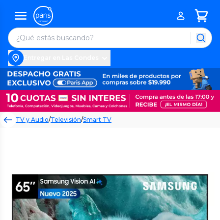
Entregar en Las Condes
TV y Audio
/
Televisión
/
Smart TV