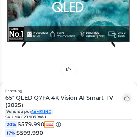
1
/
7
Samsung
65" QLED Q7FA 4K Vision AI Smart TV
(2025)
Vendido por
SAMSUNG
SKU
MKG2T9B7BW-1
$579.990
20%
$599.990
17%