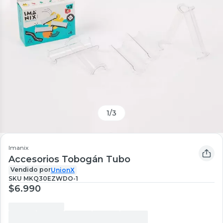
1
/
3
Imanix
Accesorios Tobogán Tubo
Vendido por
UnionX
SKU
MKQ30EZWDO-1
$6.990