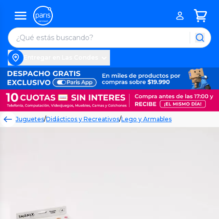
Entregar en Las Condes
Juguetes
/
Didácticos y Recreativos
/
Lego y Armables