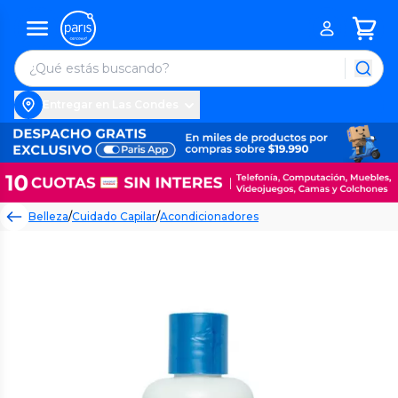
Entregar en Las Condes
Belleza
/
Cuidado Capilar
/
Acondicionadores