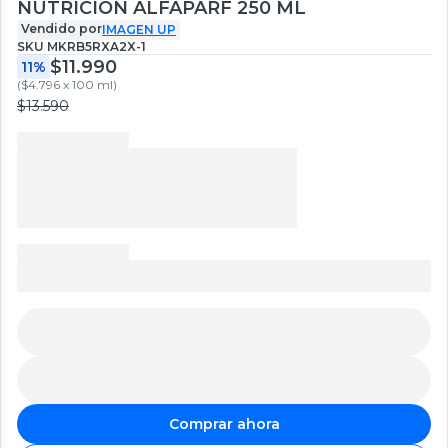
NUTRICIÓN ALFAPARF 250 ML
Vendido por
IMAGEN UP
SKU
MKRB5RXA2X-1
$11.990
11%
(
$4.796 x 100 ml
)
$13.590
Comprar ahora