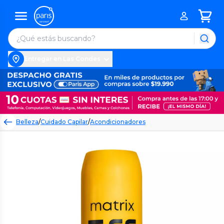
Entregar en Las Condes
Belleza
/
Cuidado Capilar
/
Acondicionadores