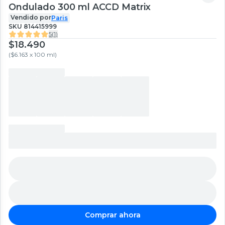
Ondulado 300 ml ACCD Matrix
Vendido por
Paris
SKU
814415999
5
(
1
)
$18.490
(
$6.163 x 100 ml
)
Comprar ahora