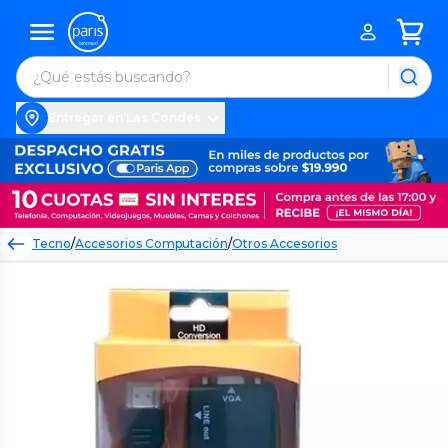
Entregar en Las Condes
Tecno
/
Accesorios Computación
/
Otros Accesorios