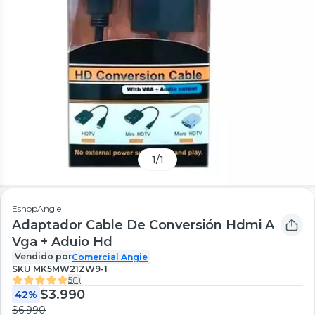
1
/
1
EshopAngie
Adaptador Cable De Conversión Hdmi A
Vga + Aduio Hd
Vendido por
Comercial Angie
SKU
MK5MW21ZW9-1
5
(
1
)
$3.990
42%
$6.990