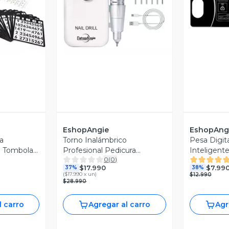
revia
Vista Previa
V
EshopAngie
EshopAng
a
Torno Inalámbrico
Pesa Digit
e Tombola
Profesional Pedicura
Inteligent
0
(
0
)
Manícura 45000rpm
Bluetooth
$17.990
$7.99
37%
38%
(
$17.990 x un
)
$12.990
$28.990
l carro
Agregar al carro
Agr