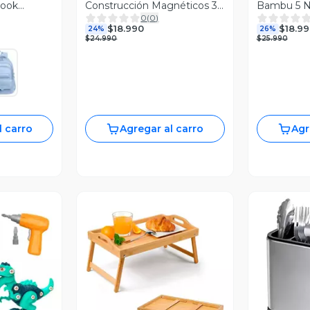
book
Construcción Magnéticos 3d
Bambu 5 N
0
(
0
)
60 Piezas
Y Baño
$18.990
$18.99
24%
26%
$24.990
$25.990
l carro
Agregar al carro
Agr
revia
Vista Previa
V