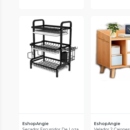
Vista Previa
Vista P
EshopAngie
EshopAngie
Secador Escurridor De Loza
Velador 2 Cajone