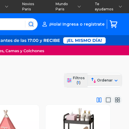
Novios
Mundo
Te
Paris
Paris
ayudamos
¡Hola! Ingresa o regístrate
Filtros
Ordenar
(
1
)