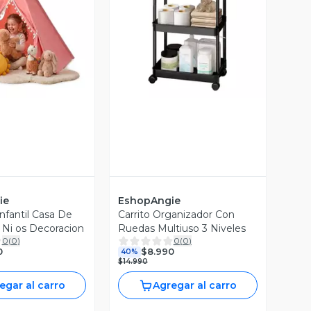
ista Previa
Vista Previa
ie
EshopAngie
Infantil Casa De
Carrito Organizador Con
Ni os Decoracion
Ruedas Multiuso 3 Niveles
0
(
0
)
0
(
0
)
0
$8.990
40%
$14.990
egar al carro
Agregar al carro