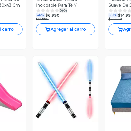
x30x43 Cm
Inoxidable Para Té Y
Suave De 
0
(
0
)
Infusiones 1 Litro
Bebes
$6.990
$14.99
46%
50%
$12.990
$29.990
l carro
Agregar al carro
Agr
revia
Vista Previa
V