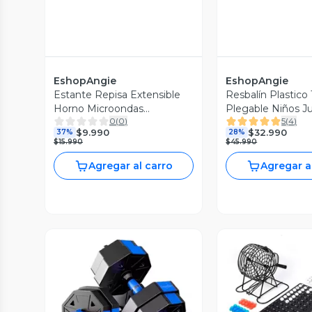
EshopAngie
EshopAngie
Estante Repisa Extensible
Resbalín Plastic
Horno Microondas
Plegable Niños J
0
(
0
)
5
(
4
)
Organizador Rack
Infantil
$9.990
$32.990
37%
28%
$15.990
$45.990
Agregar al carro
Agregar a