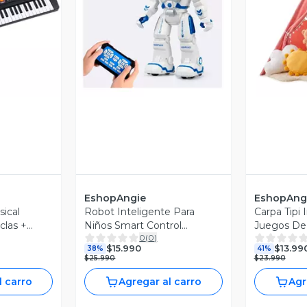
revia
Vista Previa
V
EshopAngie
EshopAng
sical
Robot Inteligente Para
Carpa Tipi 
clas +
Niños Smart Control
Juegos De 
0
(
0
)
Remoto gestos
$15.990
$13.99
38%
41%
$25.990
$23.990
l carro
Agregar al carro
Agr