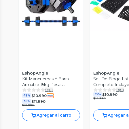
Vista Previa
Vista P
EshopAngie
EshopAngie
Kit Mancuernas Y Barra
Set De Bingo Lot
Armable 15kg Pesas
Completo Incluy
0
(
0
)
0
(
0
)
Ajustables Fitness
Fichas Pelotas
$10.990
35%
$10.990
42%
$16.990
$11.990
36%
$18.990
Agregar al carro
Agregar a