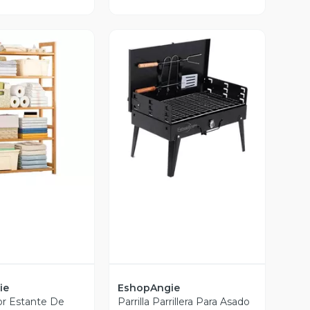
ista Previa
Vista Previa
ie
EshopAngie
r Estante De
Parrilla Parrillera Para Asado