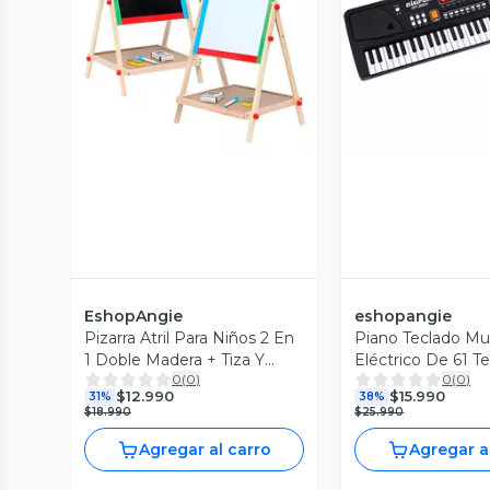
Vista Previa
Vista P
EshopAngie
eshopangie
Pizarra Atril Para Niños 2 En
Piano Teclado Mu
1 Doble Madera + Tiza Y
Eléctrico De 61 Te
0
(
0
)
0
(
0
)
Plumón
Micrófono
$12.990
$15.990
31%
38%
$18.990
$25.990
Agregar al carro
Agregar a