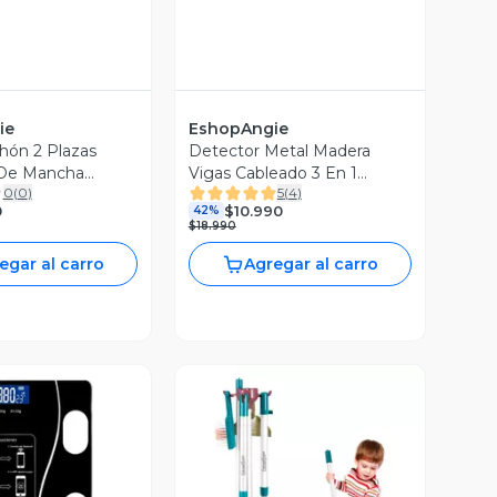
ie
EshopAngie
hón 2 Plazas
Detector Metal Madera
 De Mancha
Vigas Cableado 3 En 1
0
(
0
)
5
(
4
)
ble
Detector Pared
0
$10.990
42%
$18.990
egar al carro
Agregar al carro