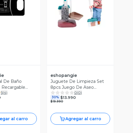
ista Previa
Vista Previa
ie
eshopangie
al De Baño
Juguete De Limpieza Set
e Recargable
8pcs Juego De Aseo
5
(
4
)
0
(
0
)
 App
Didáctico Niños
0
$13.990
30%
$19.990
egar al carro
Agregar al carro