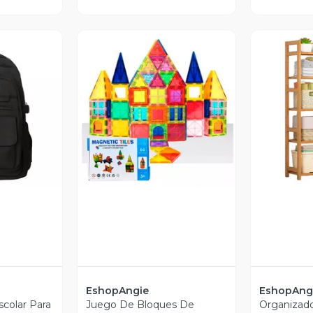
revia
Vista Previa
V
EshopAngie
EshopAng
scolar Para
Juego De Bloques De
Organizado