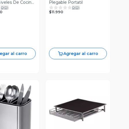
iveles De Cocina
Plegable Portatil
0
(
0
)
0
(
0
)
$11.990
0
egar al carro
Agregar al carro
ista Previa
Vista Previa