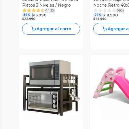
Platos 3 Niveles / Negro
Noche Retro 48
4.1
(
15
)
0
(
0
)
$13.990
$18.990
39%
29%
$22.990
$26.990
Agregar al carro
Agregar a
Vista Previa
Vista P