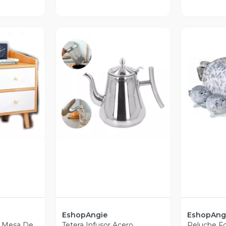
revia
Vista Previa
V
EshopAngie
EshopAng
s Mesa De
Tetera Infusor Acero
Peluche F