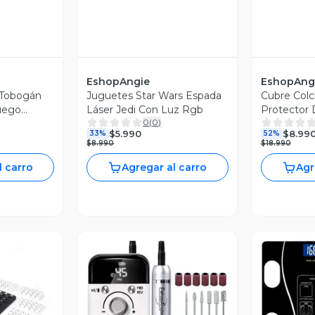
EshopAngie
EshopAng
o Tobogán
Juguetes Star Wars Espada
Cubre Colc
uego
Láser Jedi Con Luz Rgb
Protector
0
(
0
)
Impermea
$5.990
$8.99
33%
52%
$8.990
$18.990
l carro
Agregar al carro
Agr