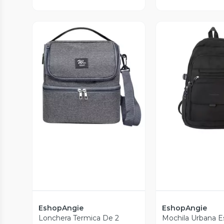
Vista Previa
Vista P
EshopAngie
EshopAngie
Lonchera Termica De 2
Mochila Urbana E