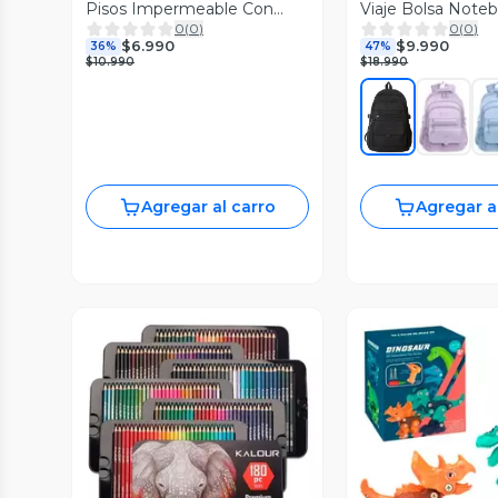
Pisos Impermeable Con
Viaje Bolsa Note
0
(
0
)
0
(
0
)
Correa
Antirrobo
$6.990
$9.990
36%
47%
$10.990
$18.990
Agregar al carro
Agregar a
Vista Previa
Vista P