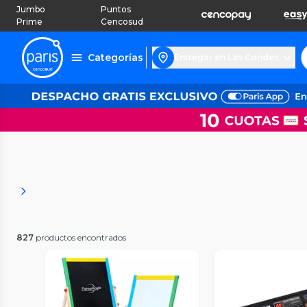
Jumbo
Puntos
Prime
Cencosud
Categorías
Entregar en Las Condes
827
productos encontrados