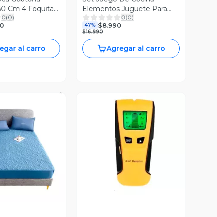
50 Cm 4 Foquitas
Elementos Juguete Para
0
(
0
)
0
(
0
)
Niñas
0
$8.990
47%
$16.990
egar al carro
Agregar al carro
ista Previa
Vista Previa