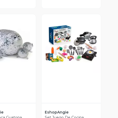
ista Previa
Vista Previa
ie
EshopAngie
oca Guatona
Set Juego De Cocina