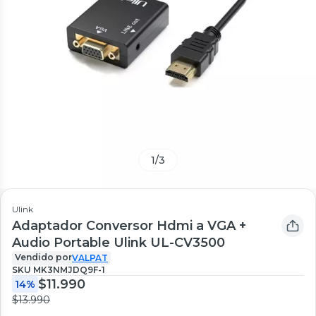
1
/
3
Ulink
Adaptador Conversor Hdmi a VGA +
Audio Portable Ulink UL-CV3500
Vendido por
VALPAT
SKU
MK3NMJDQ9F-1
$11.990
14%
$13.990