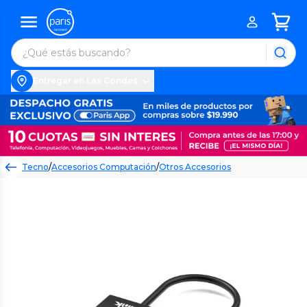
Entregar en Las Condes
Tecno
/
Accesorios Computación
/
Otros Accesorios