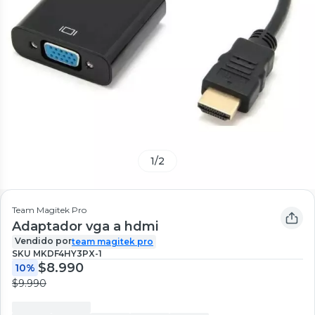
1
/
2
Team Magitek Pro
Adaptador vga a hdmi
Vendido por
team magitek pro
SKU
MKDF4HY3PX-1
$8.990
10%
$9.990