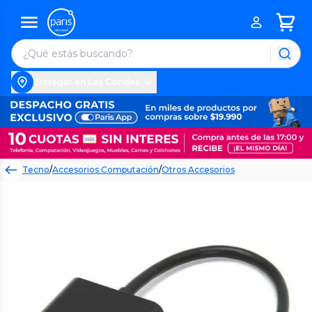
Entregar en Las Condes
Tecno
/
Accesorios Computación
/
Otros Accesorios