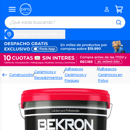
Entregar en Las Condes
Adhesivos
/
Adhesivos
Cerámicos y
/
Construcción
/
Cerámicos y
Cerámicos en
Revestimientos
Fragües
Polvo