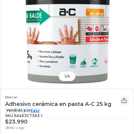
1
/
4
Bekron
Adhesivo cerámica en pasta A-C 25 kg
Vendido por
Easy
SKU
EA4X3CT3A3-1
$23.990
(
$960 x kg
)