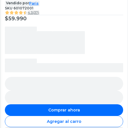
Vendido por
Paris
SKU
601072001
4.3
(
37
)
$59.990
Comprar ahora
Agregar al carro