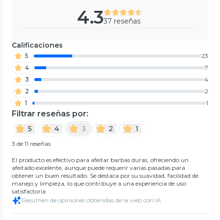
4.3
37 reseñas
Calificaciones
5
23
4
7
3
4
2
2
1
1
Filtrar reseñas por:
5
4
3
2
1
3 de 11 reseñas
El producto es efectivo para afeitar barbas duras, ofreciendo un
afeitado excelente, aunque puede requerir varias pasadas para
obtener un buen resultado. Se destaca por su suavidad, facilidad de
manejo y limpieza, lo que contribuye a una experiencia de uso
satisfactoria.
Resumen de opiniones obtenidas de la web con IA