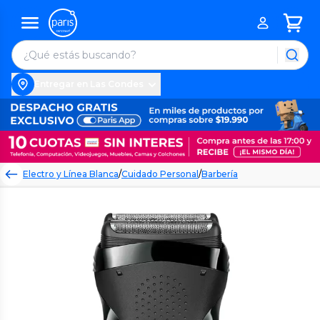
Entregar en Las Condes
Electro y Línea Blanca
/
Cuidado Personal
/
Barbería