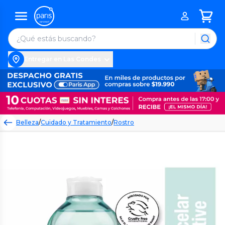
Entregar en Las Condes
Belleza
/
Cuidado y Tratamiento
/
Rostro