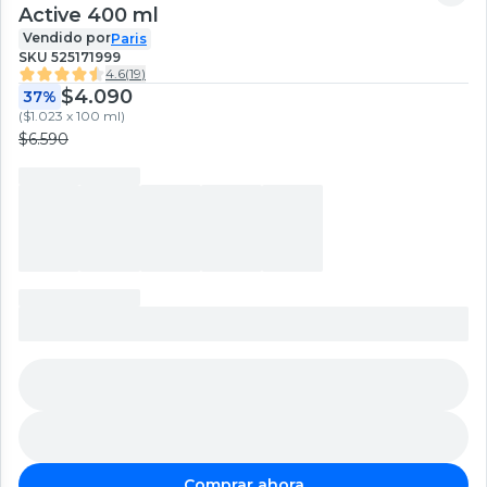
Active 400 ml
Vendido por
Paris
SKU
525171999
4.6
(
19
)
$4.090
37%
(
$1.023 x 100 ml
)
$6.590
Comprar ahora