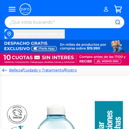
Entregar en Las Condes
Belleza
/
Cuidado y Tratamiento
/
Rostro