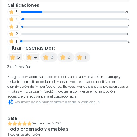
Calificaciones
5
20
4
2
3
1
2
0
1
2
Filtrar reseñas por:
5
4
3
2
1
3 de 11 reseñas
El agua con ácido salicílico es efectiva para limpiar el maquillaje y
reducir la grasitud de la piel, mostrando resultados positivos en la
disminución de imperfecciones. Es recomendable para pieles grasas o
mixtas y no causa irritación, lo que la convierte en una opción
accesible y efectiva para el cuidado facial.
Resumen de opiniones obtenidas de la web con IA
Gata
September 2023
Todo ordenado y amable s
Excelente atención