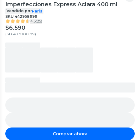
Imperfecciones Express Aclara 400 ml
Vendido por
Paris
SKU
442958999
4.5
(
25
)
$6.590
(
$1.648 x 100 ml
)
Comprar ahora