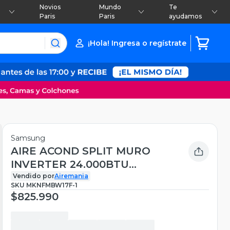
Novios
Mundo
Te
Paris
Paris
ayudamos
¡Hola! Ingresa o regístrate
Samsung
AIRE ACOND SPLIT MURO
INVERTER 24.000BTU
SAMSUNG ENTRY FRIO-
Vendido por
Airemania
SKU
MKNFMBW17F-1
CALOR
$825.990