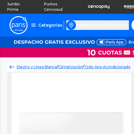
Jumbo
Puntos
Prime
Cencosud
Categorías
Entregar en Las Condes
Electro y Línea Blanca
/
Climatización
/
Todo Aire Acondicionado