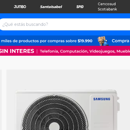
Cencosud
Scotiabank