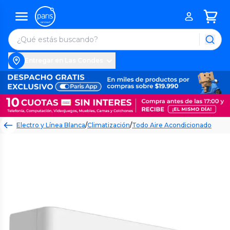
Entregar en Las Condes
Electro y Línea Blanca
/
Climatización
/
Todo Aire Acondicionado