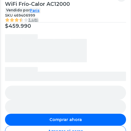
WiFi Frío-Calor AC12000
Vendido por
Paris
SKU
469406999
3.4
(
8
)
$459.990
Comprar ahora