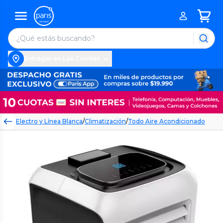
Entregar en Las Condes
Electro y Línea Blanca
/
Climatización
/
Todo Aire Acondicionado