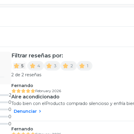
Filtrar reseñas por:
5
4
3
2
1
2 de 2 reseñas
Fernando
February 2026
2
Aire acondicionado
0
Todo bien con elProducto comprado silencioso y enfría bien
0
Denunciar
0
0
Fernando