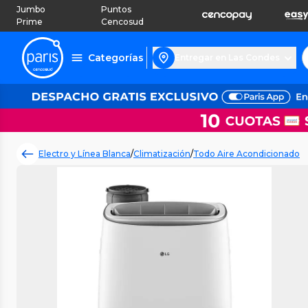
Jumbo
Puntos
Prime
Cencosud
Categorías
Entregar en Las Condes
Electro y Línea Blanca
/
Climatización
/
Todo Aire Acondicionado