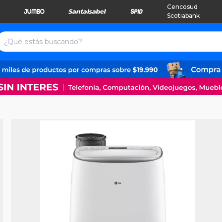
Cencosud
Scotiabank