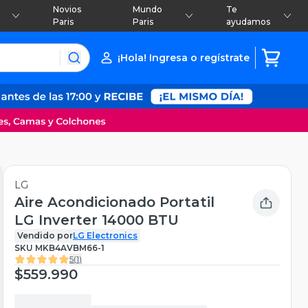
Novios
Mundo
Te
Paris
Paris
ayudamos
¡Hola! Ingresa o regístrate
LG
Aire Acondicionado Portatil
LG Inverter 14000 BTU
Vendido por
LG Electronics
SKU
MKB4AVBM66-1
5
(
1
)
$559.990