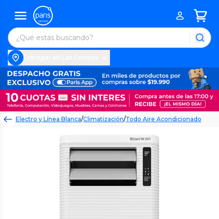
Entregar en Las Condes
Electro y Línea Blanca
/
Climatización
/
Todo Aire Acondicionado