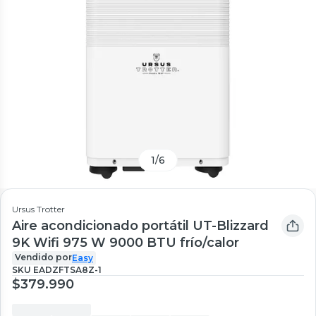
1
/
6
Ursus Trotter
Aire acondicionado portátil UT-Blizzard
9K Wifi 975 W 9000 BTU frío/calor
Vendido por
Easy
SKU
EADZFTSA8Z-1
$379.990