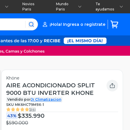
Novios
Mundo
Te
Paris
Paris
ayudamos
¡Hola! Ingresa o regístrate
Khöne
AIRE ACONDICIONADO SPLIT
9000 BTU INVERTER KHONE
Vendido por
Jr Climatizacion
SKU
MK6HC79M9X-1
5
(
4
)
$335.990
43%
$590.000