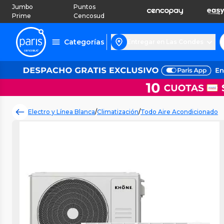
Jumbo
Puntos
Prime
Cencosud
Categorías
Entregar en Las Condes
Electro y Línea Blanca
/
Climatización
/
Todo Aire Acondicionado