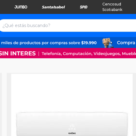
Cencosud
Scotiabank