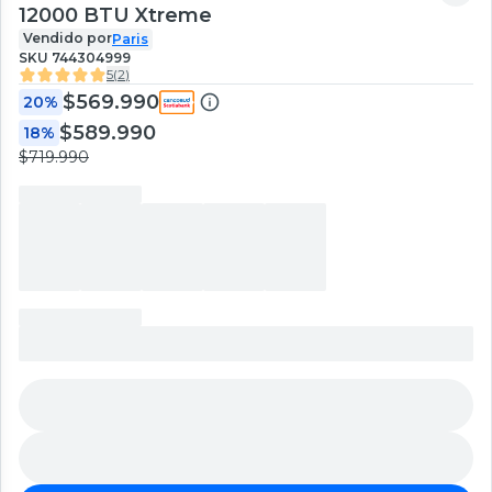
12000 BTU Xtreme
Vendido por
Paris
SKU
744304999
5
(
2
)
$569.990
20%
$589.990
18%
$719.990