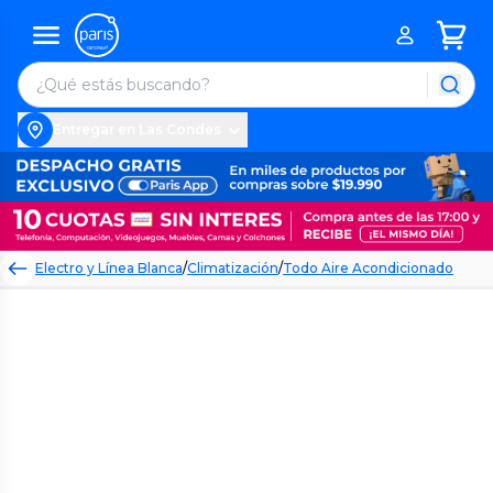
Entregar en Las Condes
Electro y Línea Blanca
/
Climatización
/
Todo Aire Acondicionado