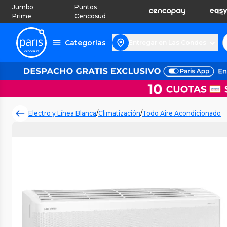
Jumbo
Puntos
Prime
Cencosud
Categorías
Entregar en Las Condes
Electro y Línea Blanca
/
Climatización
/
Todo Aire Acondicionado