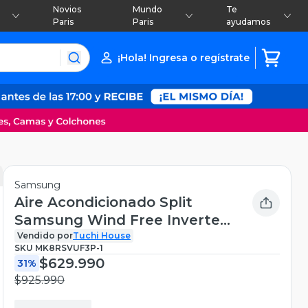
Novios
Mundo
Te
Paris
Paris
ayudamos
¡Hola! Ingresa o regístrate
Samsung
Aire Acondicionado Split
Samsung Wind Free Inverter
18000BTU
Vendido por
Tuchi House
SKU
MK8RSVUF3P-1
$629.990
31%
$925.990