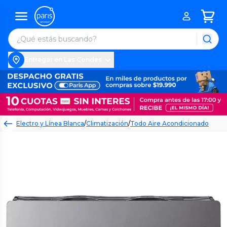
Entregar en Las Condes
Electro y Línea Blanca
/
Climatización
/
Todo Aire Acondicionado