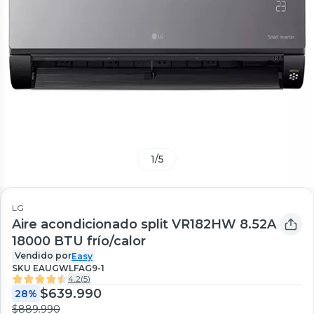
1
/
5
LG
Aire acondicionado split VR182HW 8.52A
18000 BTU frío/calor
Vendido por
Easy
SKU
EAUGWLFAG9-1
4.2
(
5
)
$639.990
28%
$889.990