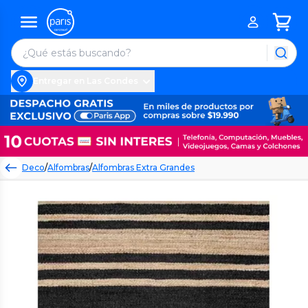
Entregar en Las Condes
Deco
/
Alfombras
/
Alfombras Extra Grandes