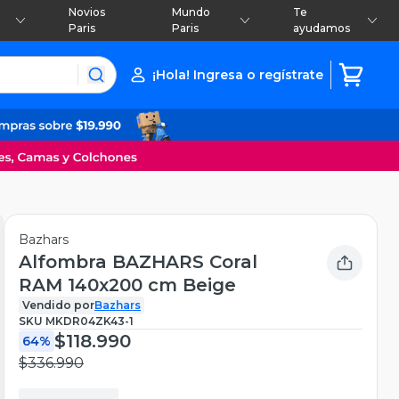
Novios
Mundo
Te
Paris
Paris
ayudamos
¡Hola! Ingresa o regístrate
Bazhars
Alfombra BAZHARS Coral
RAM 140x200 cm Beige
Vendido por
Bazhars
SKU
MKDR04ZK43-1
$118.990
64%
$336.990