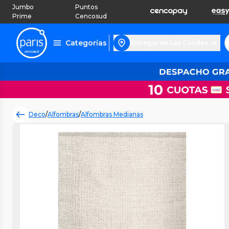
Jumbo
Puntos
Prime
Cencosud
Categorías
Entregar en Las Condes
Deco
/
Alfombras
/
Alfombras Medianas