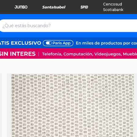
Cencosud
Scotiabank