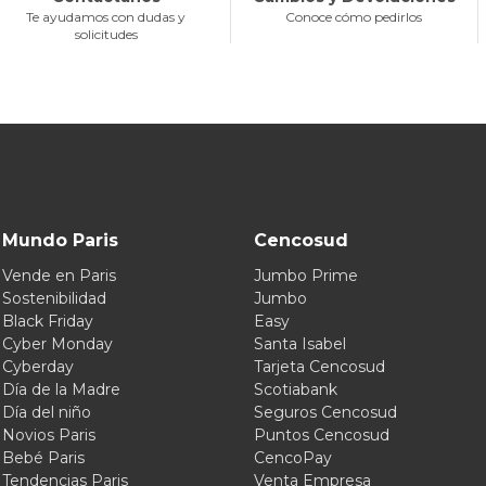
Te ayudamos con dudas y
Conoce cómo pedirlos
solicitudes
Mundo Paris
Cencosud
Vende en Paris
Jumbo Prime
Sostenibilidad
Jumbo
Black Friday
Easy
Cyber Monday
Santa Isabel
Cyberday
Tarjeta Cencosud
Día de la Madre
Scotiabank
Día del niño
Seguros Cencosud
Novios Paris
Puntos Cencosud
Bebé Paris
CencoPay
Tendencias Paris
Venta Empresa