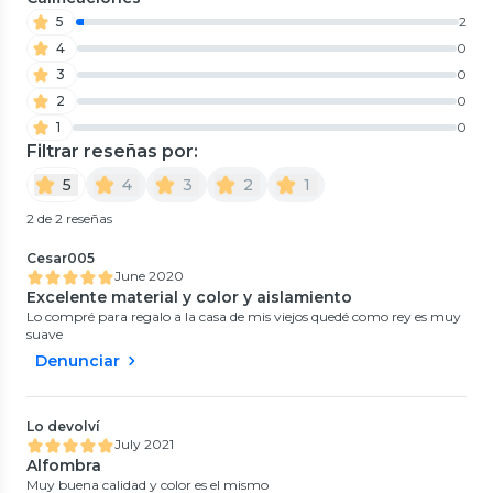
5
2
4
0
3
0
2
0
1
0
Filtrar reseñas por:
5
4
3
2
1
2 de 2 reseñas
Cesar005
June 2020
Excelente material y color y aislamiento
Lo compré para regalo a la casa de mis viejos quedé como rey es muy
suave
Denunciar
Lo devolví
July 2021
Alfombra
Muy buena calidad y color es el mismo