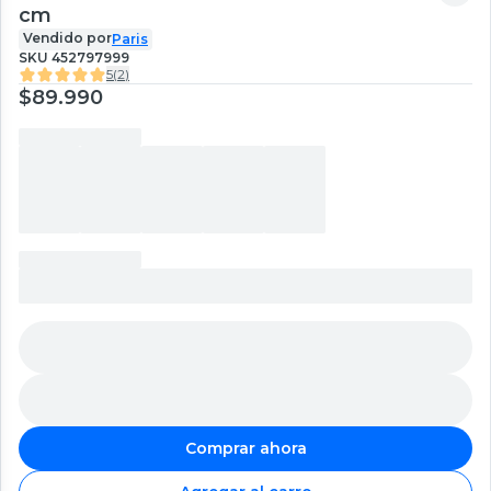
cm
Vendido por
Paris
SKU
452797999
5
(
2
)
$89.990
Comprar ahora