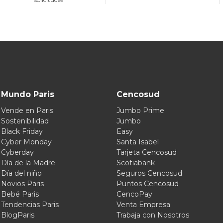
Mundo Paris
Cencosud
Vende en Paris
Jumbo Prime
Sostenibilidad
Jumbo
Black Friday
Easy
Cyber Monday
Santa Isabel
Cyberday
Tarjeta Cencosud
Día de la Madre
Scotiabank
Día del niño
Seguros Cencosud
Novios Paris
Puntos Cencosud
Bebé Paris
CencoPay
Tendencias Paris
Venta Empresa
BlogParis
Trabaja con Nosotros