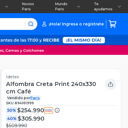
Novios
Mundo
Te
Paris
Paris
ayudamos
¡Hola! Ingresa o regístrate
Idetex
Alfombra Creta Print 240x330
cm Café
Vendido por
Paris
SKU
894161999
$254.990
50%
$305.990
40%
$509.990