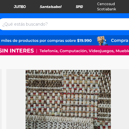
Cencosud
Scotiabank