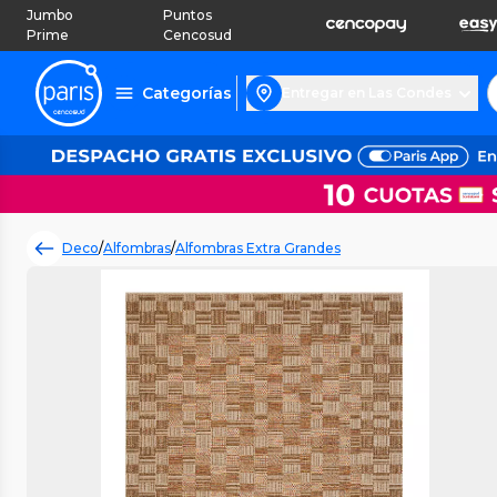
Jumbo
Puntos
Prime
Cencosud
Categorías
Entregar en Las Condes
Deco
/
Alfombras
/
Alfombras Extra Grandes