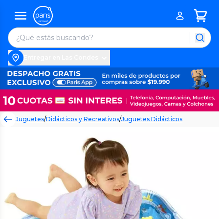
Entregar en Las Condes
Juguetes
/
Didácticos y Recreativos
/
Juguetes Didácticos