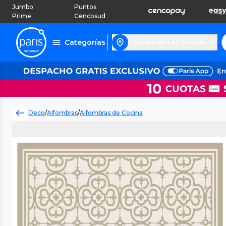
Jumbo
Puntos
Prime
Cencosud
Categorías
Entregar en Las Condes
Deco
/
Alfombras
/
Alfombras de Cocina