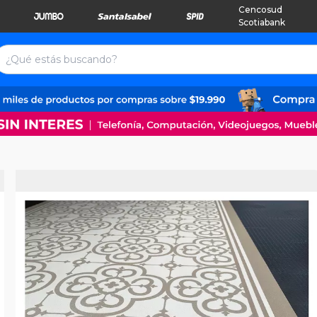
Cencosud
Scotiabank