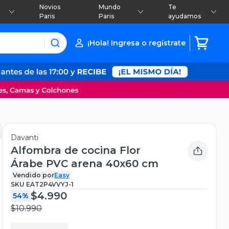
Novios
Mundo
Te
Paris
Paris
ayudamos
¡Hola! Ingresa o regístrate
Davanti
Alfombra de cocina Flor
Árabe PVC arena 40x60 cm
Vendido por
Easy
SKU
EAT2P4VVYJ-1
$4.990
54%
$10.990