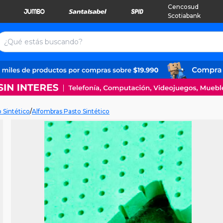
Cencosud
Scotiabank
 Sintético
/
Alfombras Pasto Sintético