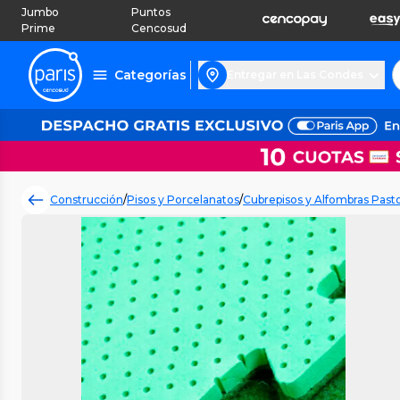
Jumbo
Puntos
Prime
Cencosud
Categorías
Entregar en Las Condes
Construcción
/
Pisos y Porcelanatos
/
Cubrepisos y Alfombras Pasto