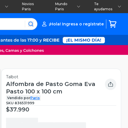
Novios
Mundo
Te
Paris
Paris
ayudamos
¡Hola! Ingresa o regístrate
Talbot
Alfombra de Pasto Goma Eva
Pasto 100 x 100 cm
Vendido por
Paris
SKU
836531999
$37.990