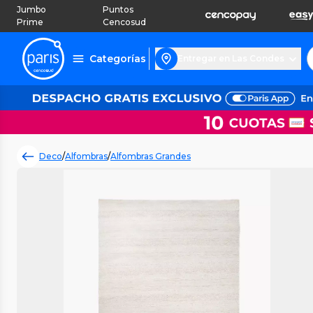
Jumbo
Puntos
Prime
Cencosud
Categorías
Entregar en Las Condes
Deco
/
Alfombras
/
Alfombras Grandes