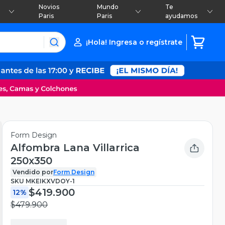
Novios
Mundo
Te
Paris
Paris
ayudamos
¡Hola! Ingresa o regístrate
Form Design
Alfombra Lana Villarrica
250x350
Vendido por
Form Design
SKU
MKEIKXVDOY-1
$419.900
12%
$479.900