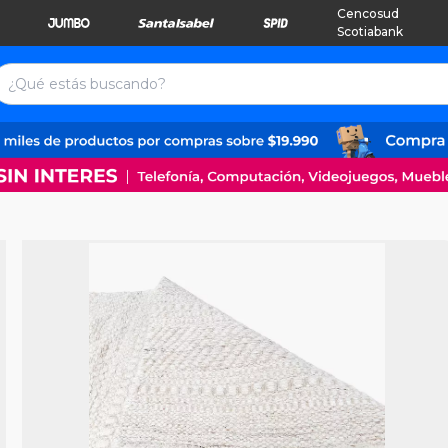
Cencosud
Scotiabank