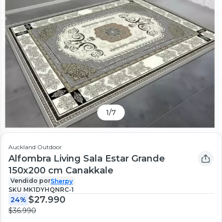
1
/
7
Auckland Outdoor
Alfombra Living Sala Estar Grande
150x200 cm Canakkale
Vendido por
Sherpy
SKU
MK1DYHQNRC-1
$27.990
24%
$36.990