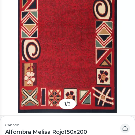
1
/
3
Cannon
Alfombra Melisa Rojo150x200