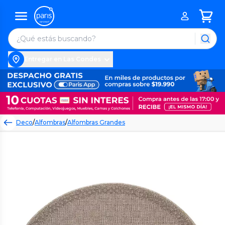
Entregar en Las Condes
Deco
/
Alfombras
/
Alfombras Grandes