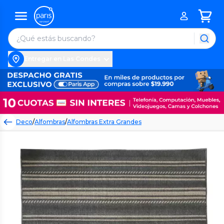
Entregar en Las Condes
Deco
/
Alfombras
/
Alfombras Extra Grandes