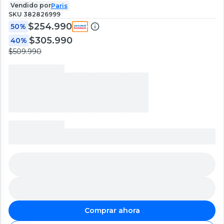
Vendido por
Paris
SKU
382826999
$254.990
50%
$305.990
40%
$509.990
Comprar ahora