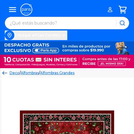
Entregar en Las Condes
Deco
/
Alfombras
/
Alfombras Grandes