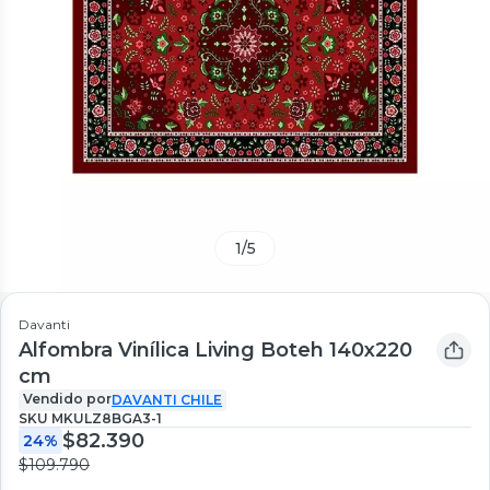
1
/
5
Davanti
Alfombra Vinílica Living Boteh 140x220
cm
Vendido por
DAVANTI CHILE
SKU
MKULZ8BGA3-1
$82.390
24%
$109.790