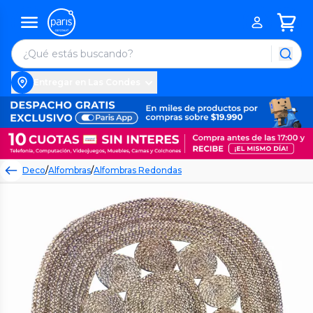
Entregar en Las Condes
Deco
/
Alfombras
/
Alfombras Redondas