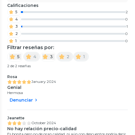
Calificaciones
5
2
4
0
3
1
2
0
1
0
Filtrar reseñas por:
5
4
3
2
1
2 de 2 reseñas
Rosa
January 2024
Genial
Hermosa
Denunciar
Jeanette
October 2024
No hay relación precio-calidad
Es bonita pero no de gran calidad, ni aún con descuentos podría decir