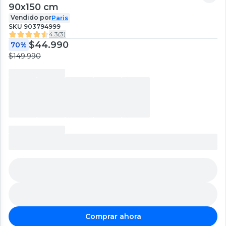
90x150 cm
Vendido por
Paris
SKU
903794999
4.3
(
3
)
$44.990
70%
$149.990
Comprar ahora