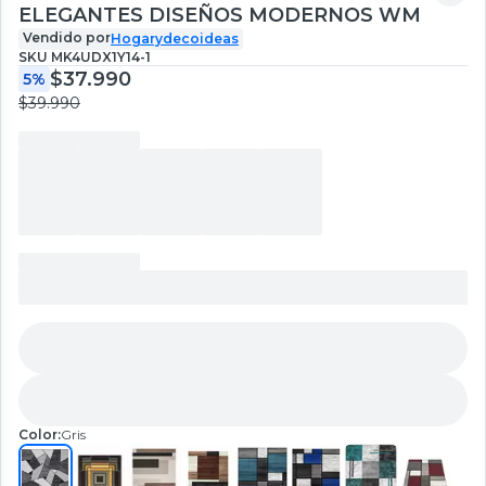
ELEGANTES DISEÑOS MODERNOS WM
Vendido por
Hogarydecoideas
SKU
MK4UDX1Y14-1
$37.990
5%
$39.990
Color:
Gris