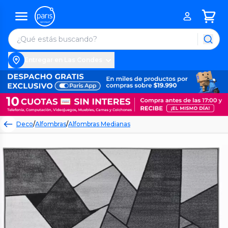
Entregar en Las Condes
Deco
/
Alfombras
/
Alfombras Medianas