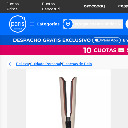
Jumbo
Puntos
Prime
Cencosud
Categorías
Entregar en Las Condes
Belleza
/
Cuidado Personal
/
Planchas de Pelo