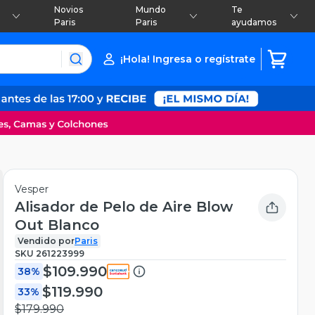
Novios
Mundo
Te
Paris
Paris
ayudamos
¡Hola! Ingresa o regístrate
Vesper
Alisador de Pelo de Aire Blow
Out Blanco
Vendido por
Paris
SKU
261223999
$109.990
38%
$119.990
33%
$179.990