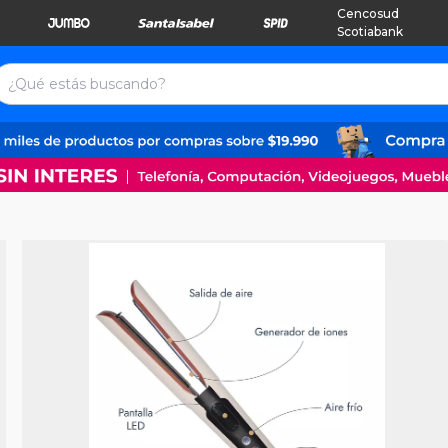
Cencosud
Scotiabank