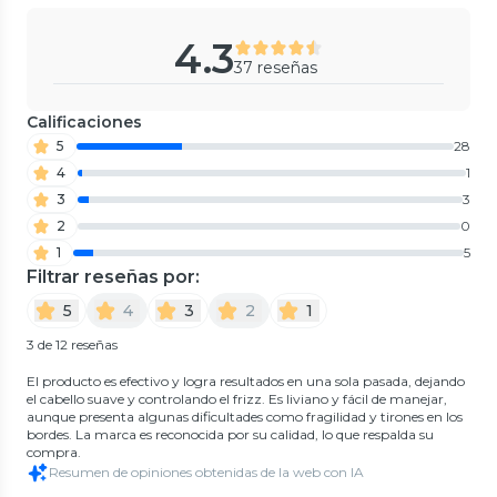
4.3
37 reseñas
Calificaciones
5
28
4
1
3
3
2
0
1
5
Filtrar reseñas por:
5
4
3
2
1
3 de 12 reseñas
El producto es efectivo y logra resultados en una sola pasada, dejando
el cabello suave y controlando el frizz. Es liviano y fácil de manejar,
aunque presenta algunas dificultades como fragilidad y tirones en los
bordes. La marca es reconocida por su calidad, lo que respalda su
compra.
Resumen de opiniones obtenidas de la web con IA