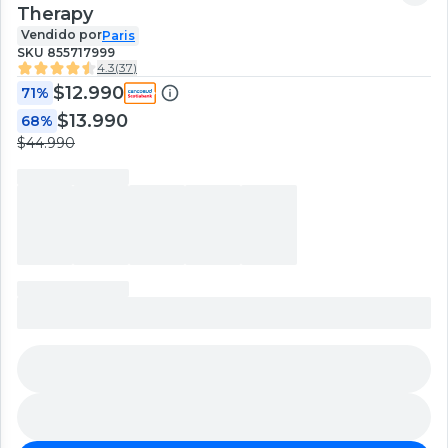
Therapy
Vendido por
Paris
SKU
855717999
4.3
(
37
)
$12.990
71%
$13.990
68%
$44.990