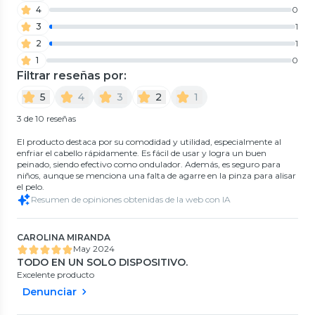
4
0
3
1
2
1
1
0
Filtrar reseñas por:
5
4
3
2
1
3 de 10 reseñas
El producto destaca por su comodidad y utilidad, especialmente al
enfriar el cabello rápidamente. Es fácil de usar y logra un buen
peinado, siendo efectivo como ondulador. Además, es seguro para
niños, aunque se menciona una falta de agarre en la pinza para alisar
el pelo.
Resumen de opiniones obtenidas de la web con IA
CAROLINA MIRANDA
May 2024
TODO EN UN SOLO DISPOSITIVO.
Excelente producto
Denunciar