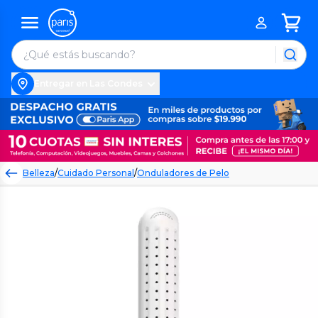
Entregar en Las Condes
Belleza
/
Cuidado Personal
/
Onduladores de Pelo