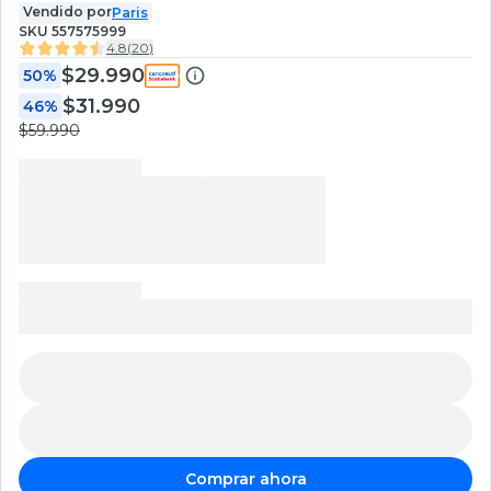
Vendido por
Paris
SKU
557575999
4.8
(
20
)
$29.990
50%
$31.990
46%
$59.990
Comprar ahora