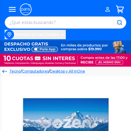
Entregar en Las Condes
Tecno
/
Computadores
/
Desktop y All InOne