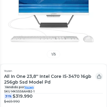
1
/
5
Yozen
All In One 23,8'' Intel Core I5-3470 16gb
256gb Ssd Model Pd
Vendido por
Yozen
SKU
MKSSS6AHB2-1
$319.990
31%
$469.990