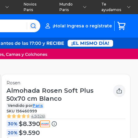
Novios
Mundo
Te
Paris
Paris
ayudamos
¡Hola! Ingresa o regístrate
Rosen
Almohada Rosen Soft Plus
50x70 cm Blanco
Vendido por
Paris
SKU
156460999
4.5
(
326
)
$8.390
30%
$9.590
20%