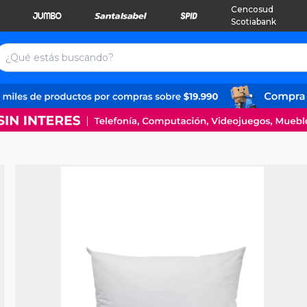
Cencosud
Scotiabank