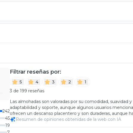
Filtrar reseñas por:
5
4
3
2
1
3 de 199 reseñas
Las almohadas son valoradas por su comodidad, suavidad y b
adaptabilidad y soporte, aunque algunos usuarios menciona
242
ofrecen un descanso placentero y son duraderas, aunque h
45
Resumen de opiniones obtenidas de la web con IA
19
7