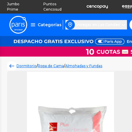
Jumbo
Puntos
Prime
Cencosud
Categorías
Entregar en Las Condes
Dormitorio
/
Ropa de Cama
/
Almohadas y Fundas