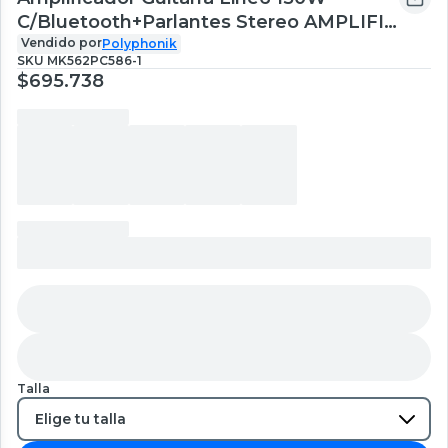
C/Bluetooth+Parlantes Stereo AMPLIFI
150 EU A36-1
Vendido por
Polyphonik
SKU
MK562PC586-1
$695.738
Talla