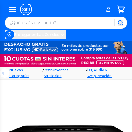
Entregar en Las Condes
Nuevas
/
Instrumentos
/
DJ, Audio y
Categorías
Musicales
Amplificación