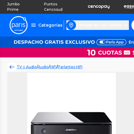
Jumbo
Puntos
Prime
Cencosud
Categorías
Entregar en Las Condes
TV y Audio
/
Audio
/
HIFI
/
Parlantes HIFI