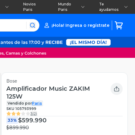
Novios
Mundo
Te
Paris
Paris
ayudamos
¡Hola! Ingresa o regístrate
Bose
Amplificador Music ZAKIM
125W
Vendido por
Paris
SKU
105793999
3
(
2
)
$599.990
33%
$899.990