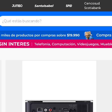
Cencosud
Scotiabank