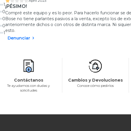
April 2023
1
¡PÉSIMO!
0
Compré este equipo y es lo peor. Para hacerlo funcionar se deb
0
Bose no tiene parlantes pasivos a la venta, excepto los de exte
anteriormente dichos o con otros de distinta marca. Ni siquie
0
esto.
1
Denunciar
Contáctanos
Cambios y Devoluciones
Te ayudamos con dudas y
Conoce cómo pedirlos
solicitudes