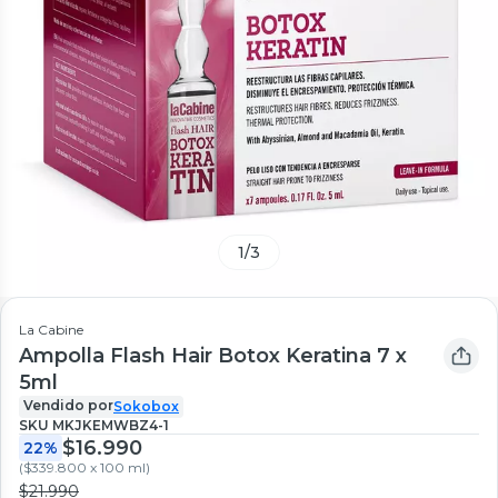
1
/
3
La Cabine
Ampolla Flash Hair Botox Keratina 7 x
5ml
Vendido por
Sokobox
SKU
MKJKEMWBZ4-1
$16.990
22%
(
$339.800 x 100 ml
)
$21.990