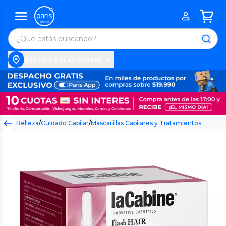
Entregar en Las Condes
Belleza
/
Cuidado Capilar
/
Mascarillas Capilares y Tratamientos