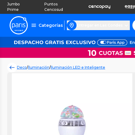
Jumbo
Puntos
Prime
Cencosud
Categorías
Entregar en Las Condes
Deco
/
Iluminación
/
Iluminación LED e Inteligente