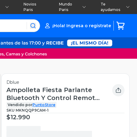
Novios
Mundo
Te
Paris
Paris
ayudamos
¡Hola! Ingresa o regístrate
Dblue
Ampolleta Fiesta Parlante
Bluetooth Y Control Remoto
- Ps
Vendido por
PuntoStore
SKU
MKNQQP9CAM-1
$12.990