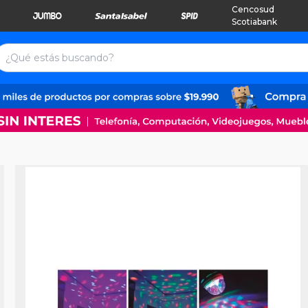
Cencosud
Scotiabank