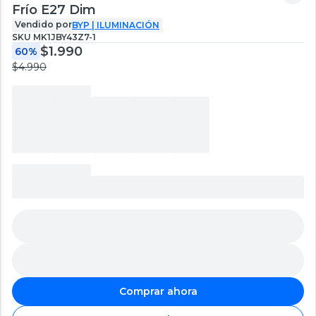
Frío E27 Dim
Vendido por
BYP | ILUMINACIÓN
SKU
MK1JBY43Z7-1
$1.990
60%
$4.990
Comprar ahora