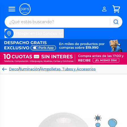
Entregar en Las Condes
Deco
/
Iluminación
/
Ampolletas, Tubos y Accesorios