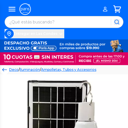
Entregar en Las Condes
Deco
/
Iluminación
/
Ampolletas, Tubos y Accesorios