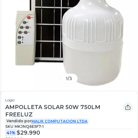
1
/
3
Logic
AMPOLLETA SOLAR 50W 750LM
FREELUZ
Vendido por
MALIK COMPUTACION LTDA
SKU
MKJNQ6E5F7-1
$29.990
41%